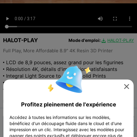
HALOT-PLAY
Mode d'emploi:
HALOT-PLAY

Full Play, More Affordable 8.9" 4K Resin 3D Printer
LCD de 8,9 pouces, assez grand pour les figurines
Résolution 4K, détails d'impression satisfaisants
Integral Light Source to Create Solid Prints
axe Z stable, moins d'oscillations

Fair Print Quality at Max Speed
$229
RRP:
Profitez pleinement de l'expérience
Accédez à toutes les informations sur les modèles,
bénéficiez d'un découpage fluide dans le cloud et d'une
impression en un clic. Interagissez avec les modèles pour
gagner des points exclusifs et débloquer encore plus de