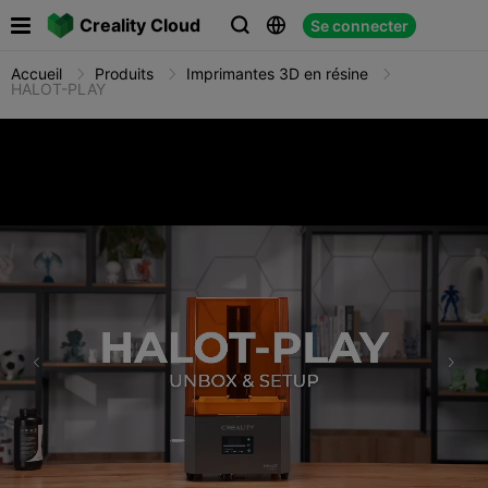

Creality Cloud
Se connecter



Accueil
Produits
Imprimantes 3D en résine
HALOT-PLAY