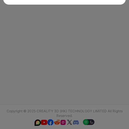
Copyright © 2025 CREALITY 3D (HK) TECHNOLOGY LIMITED All Rights
Reserved.





