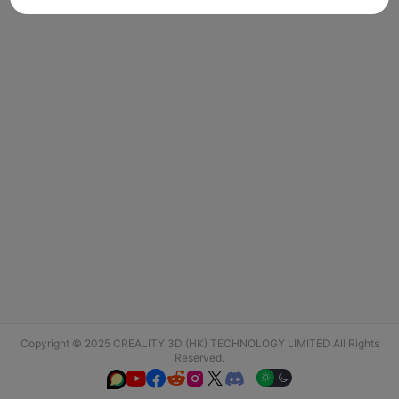
Copyright © 2025 CREALITY 3D (HK) TECHNOLOGY LIMITED All Rights
Reserved.





