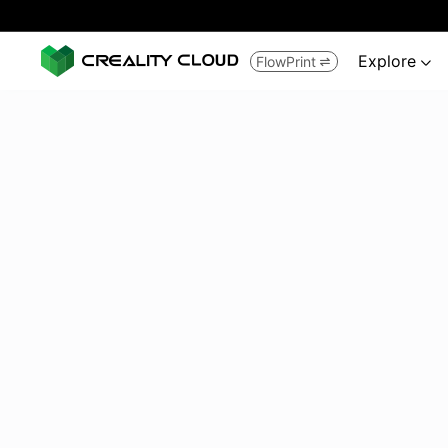
Explore
FlowPrint

