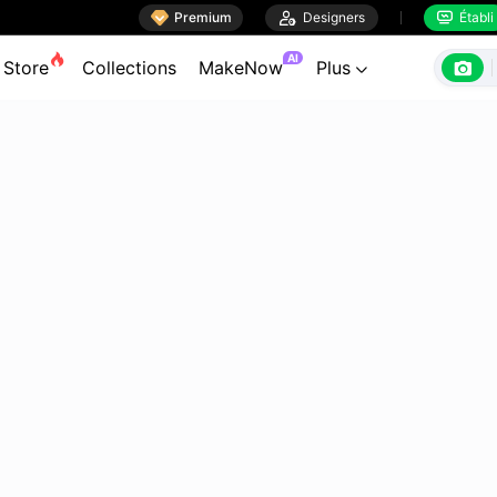

Premium

Designers
Établi


AI

Store
Collections
MakeNow
Plus
