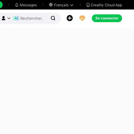
Creality Cloud App
Messages

Français





Se connecter


