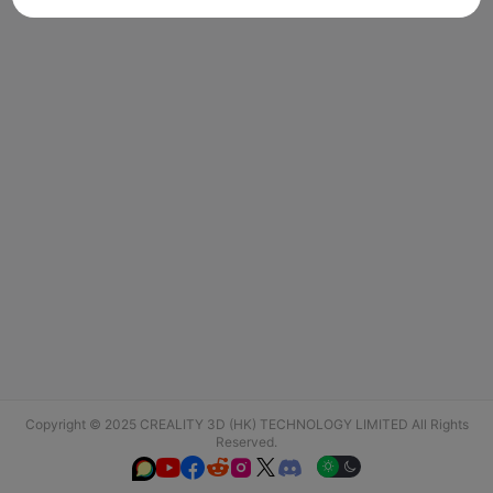
Copyright © 2025 CREALITY 3D (HK) TECHNOLOGY LIMITED All Rights
Reserved.





