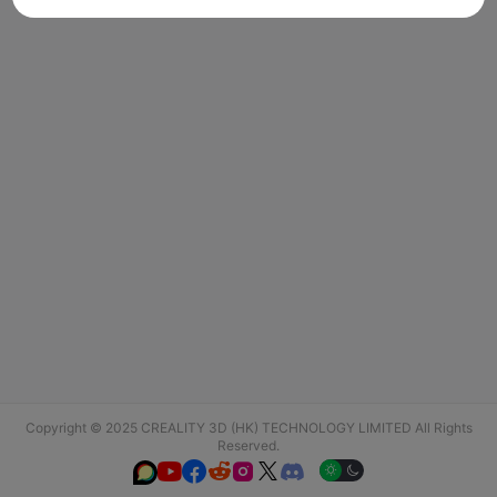
Copyright © 2025 CREALITY 3D (HK) TECHNOLOGY LIMITED All Rights
Reserved.





