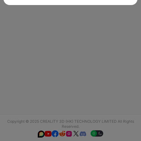
Copyright © 2025 CREALITY 3D (HK) TECHNOLOGY LIMITED All Rights
Reserved.





