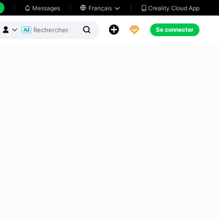
Creality Cloud App
Messages

Français





Se connecter


