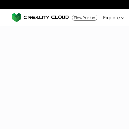
Explore
FlowPrint

