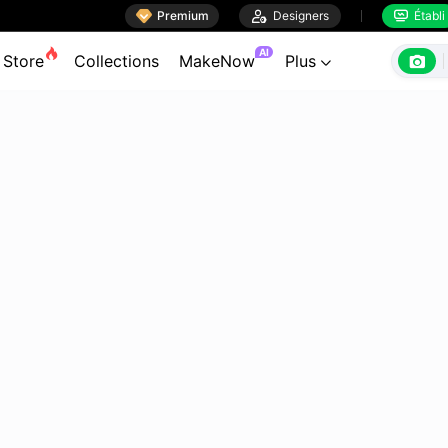

Premium

Designers
Établi


AI

Store
Collections
MakeNow
Plus
