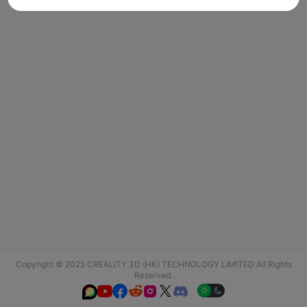
Copyright © 2025 CREALITY 3D (HK) TECHNOLOGY LIMITED All Rights
Reserved.





