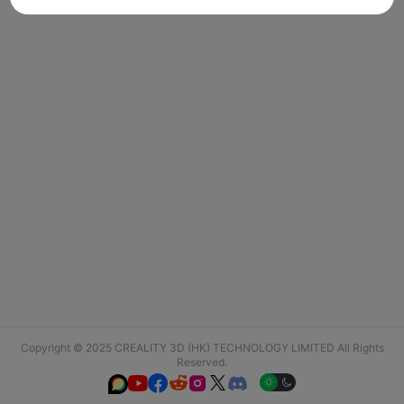
Copyright © 2025 CREALITY 3D (HK) TECHNOLOGY LIMITED All Rights
Reserved.





