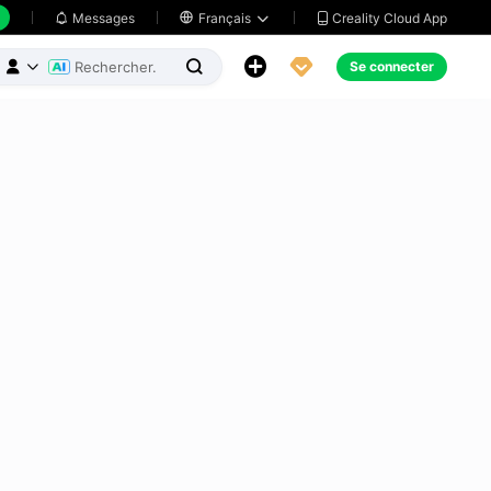
Creality Cloud App
Messages

Français





Se connecter


