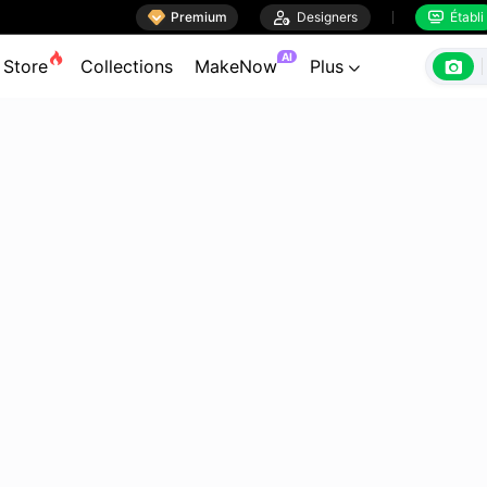

Premium

Designers
Établi


AI

Store
Collections
MakeNow
Plus
