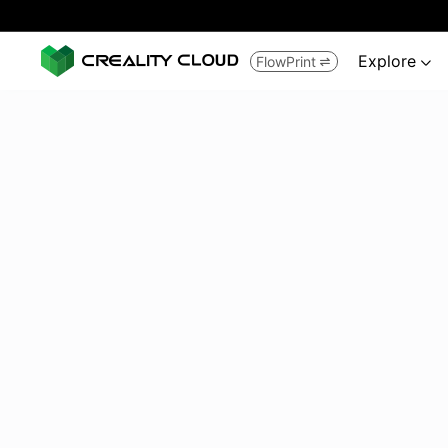
Explore
FlowPrint

