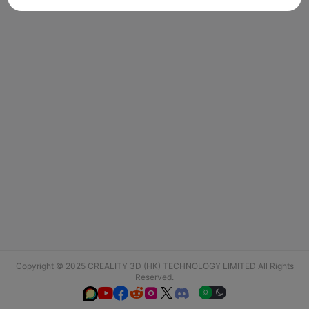
Copyright © 2025 CREALITY 3D (HK) TECHNOLOGY LIMITED All Rights
Reserved.





