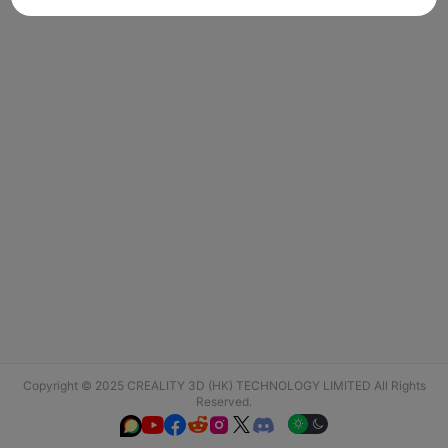
Copyright © 2025 CREALITY 3D (HK) TECHNOLOGY LIMITED All Rights
Reserved.





