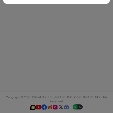
Copyright © 2025 CREALITY 3D (HK) TECHNOLOGY LIMITED All Rights
Reserved.





