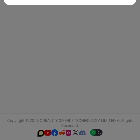
Copyright © 2025 CREALITY 3D (HK) TECHNOLOGY LIMITED All Rights
Reserved.





