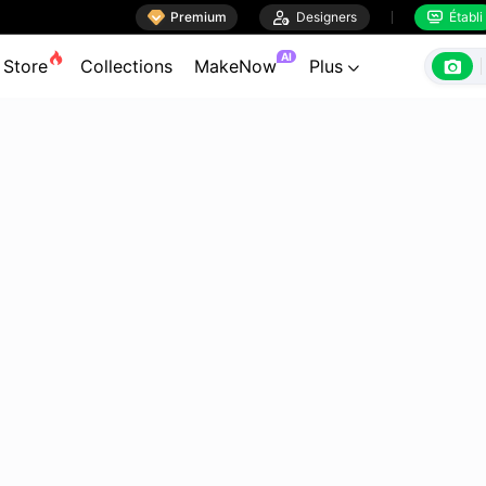

Premium

Designers
Établi


AI

Store
Collections
MakeNow
Plus
