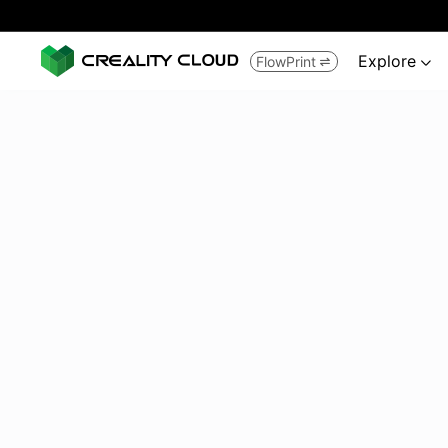
Explore
FlowPrint

