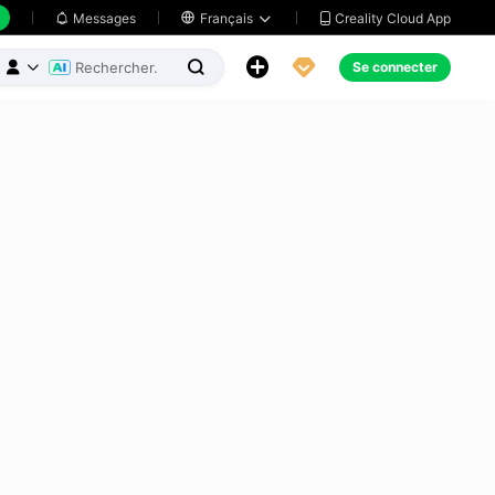
Creality Cloud App
Messages

Français





Se connecter


