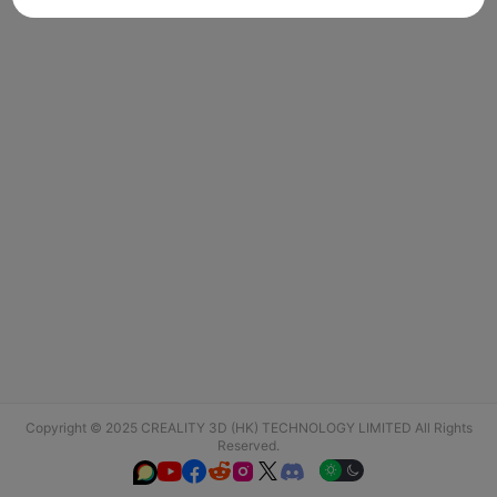
Copyright © 2025 CREALITY 3D (HK) TECHNOLOGY LIMITED All Rights
Reserved.





