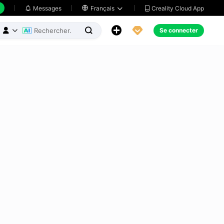
Creality Cloud App
Messages

Français





Se connecter


