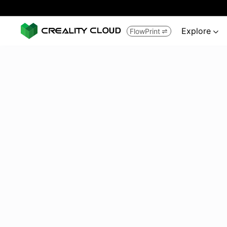
Explore
FlowPrint

