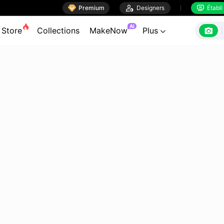

Premium

Designers
Établi


AI

Store
Collections
MakeNow
Plus
