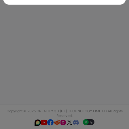
Copyright © 2025 CREALITY 3D (HK) TECHNOLOGY LIMITED All Rights
Reserved.





