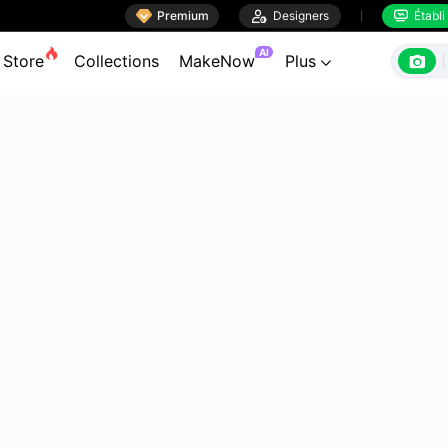

Premium

Designers
Établi


AI

Store
Collections
MakeNow
Plus
