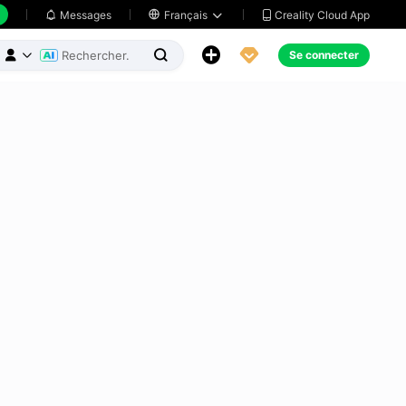
Creality Cloud App
Messages

Français





Se connecter


