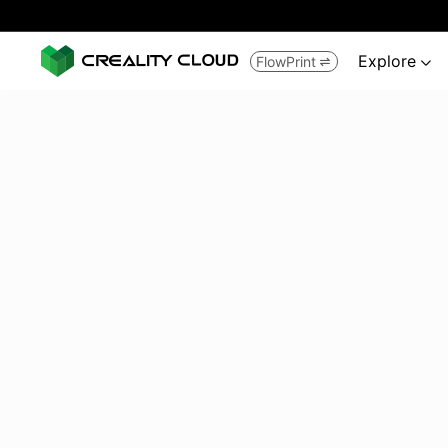
Explore
FlowPrint

