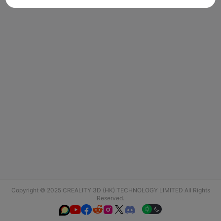
Copyright © 2025 CREALITY 3D (HK) TECHNOLOGY LIMITED All Rights
Reserved.





