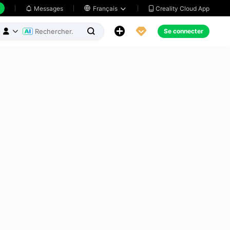
Creality Cloud App
Messages

Français





Se connecter


