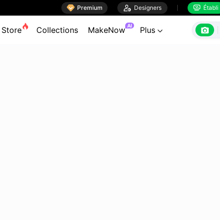

Premium

Designers
Établi


AI

Store
Collections
MakeNow
Plus
