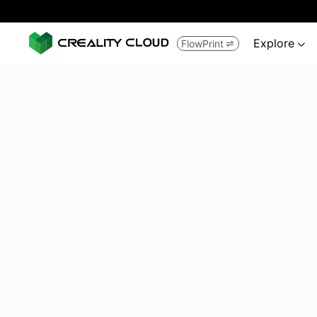
Explore
FlowPrint

