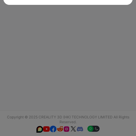
Copyright © 2025 CREALITY 3D (HK) TECHNOLOGY LIMITED All Rights
Reserved.





