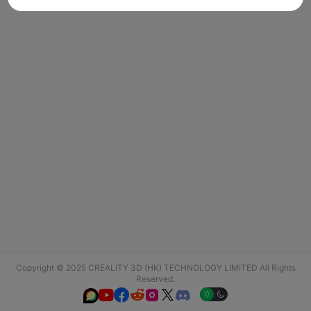
Copyright © 2025 CREALITY 3D (HK) TECHNOLOGY LIMITED All Rights
Reserved.





