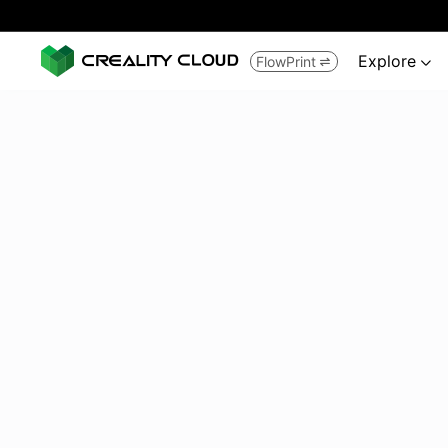
Explore
FlowPrint

