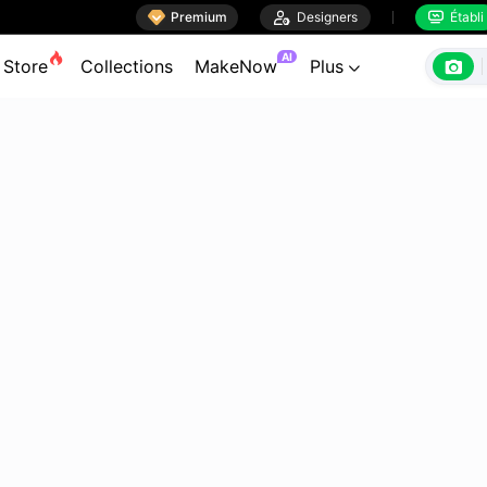

Premium

Designers
Établi


AI

Store
Collections
MakeNow
Plus
