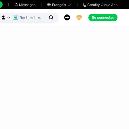
Creality Cloud App
Messages

Français





Se connecter


