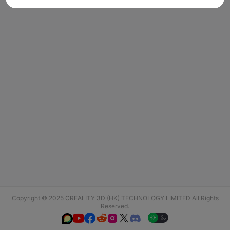
Copyright © 2025 CREALITY 3D (HK) TECHNOLOGY LIMITED All Rights
Reserved.





