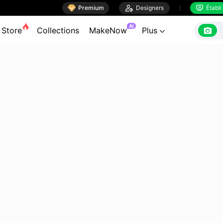

Premium

Designers
Établi


AI

Store
Collections
MakeNow
Plus
