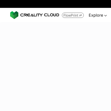
Explore
FlowPrint

