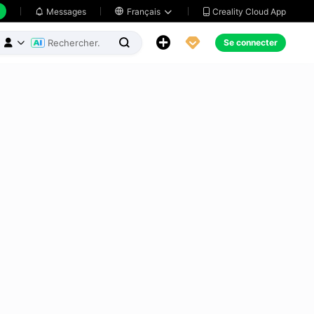
Creality Cloud App
Messages

Français





Se connecter


