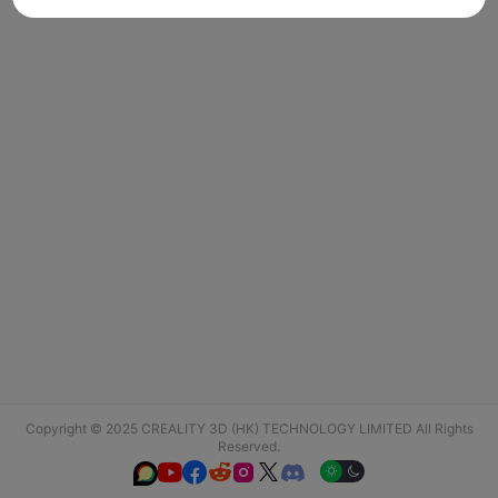
Copyright © 2025 CREALITY 3D (HK) TECHNOLOGY LIMITED All Rights
Reserved.





