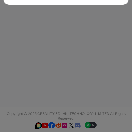
Copyright © 2025 CREALITY 3D (HK) TECHNOLOGY LIMITED All Rights
Reserved.





