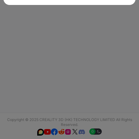
Copyright © 2025 CREALITY 3D (HK) TECHNOLOGY LIMITED All Rights
Reserved.





