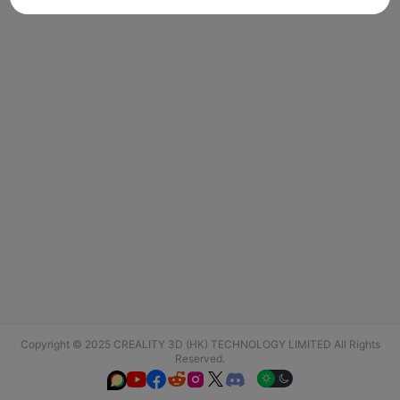
Copyright © 2025 CREALITY 3D (HK) TECHNOLOGY LIMITED All Rights
Reserved.





