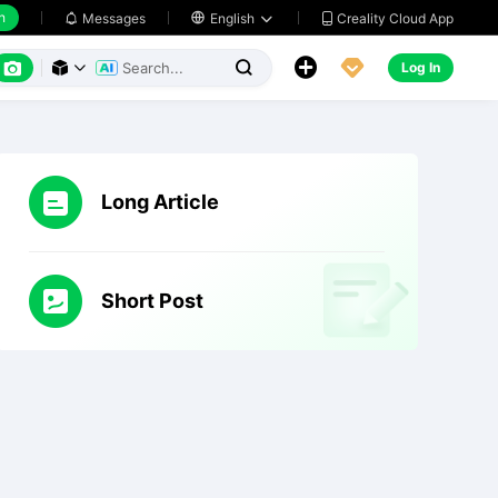
h
Creality Cloud App
Messages

English






Log In



Long Article
Short Post