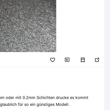


 ein unglaublich gutes Modell raus. ❤ Unglaublich für so ein günstiges Modell.