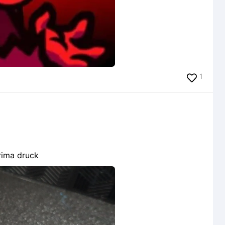
1
rima druck