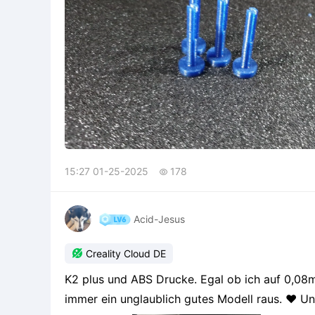
15:27 01-25-2025
178

Acid-Jesus

Creality Cloud DE
K2 plus und ABS Drucke. Egal ob ich auf 0,08mm oder mit 0.2mm Schichten drucke es kommt
immer