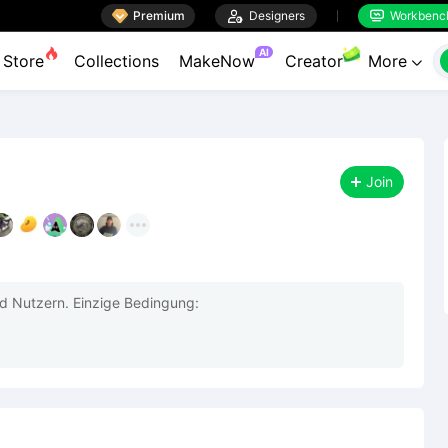

Premium

Designers
Workbenc


AI
Store
Collections
MakeNow
Creator
More

Join
d Nutzern. Einzige Bedingung:
