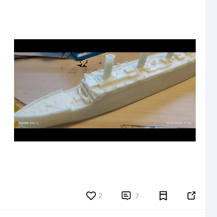
2


7