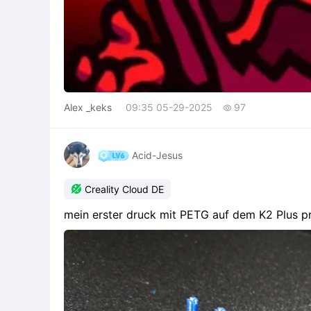
Alex _keks
09:35 05-29-2025
97

Acid-Jesus

Creality Cloud DE
mein erster druck mit PETG auf dem K2 Plus p