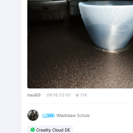
haui89
09:18 03-01
116

Wladislaw Schulz

Creality Cloud DE