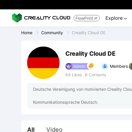
Explore
FlowPrint


Home
Community
Creality Cloud DE
Creality Cloud DE
Admin
Members
64
Likes
8
Contents
Deutsche Vereinigung von motivierten Creality Clou
Kommunikationssprache Deutsch.
All
Video