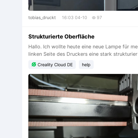
tobias_druckt
16:03 04-10
97

Strukturierte Oberfläche
Hallo. Ich wollte heute eine neue Lampe für me
linken Seite des Druckers eine stark struktur
meinem Pro

Creality Cloud DE
help