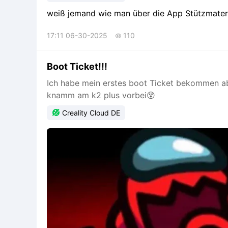
weiß jemand wie man über die App Stützmateri
17:11 06-30-2025
110

Boot Ticket!!!
Ich habe mein erstes boot Ticket bekommen 
knamm am k2 plus vorbei😵

Creality Cloud DE