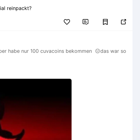
al reinpackt?


aber habe nur 100 cuvacoins bekommen 😐das war so