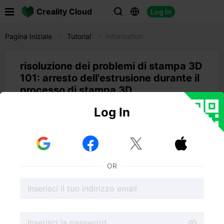

Creality Cloud
Log In



Pagina Iniziale
Tutorial
Information
risoluzione dei problemi di stampa 3D
101: arresto dell'estrusione durante il
processo di stampa 3D
05:41 12-01-2023
Juan Sebastián
Log In



OR