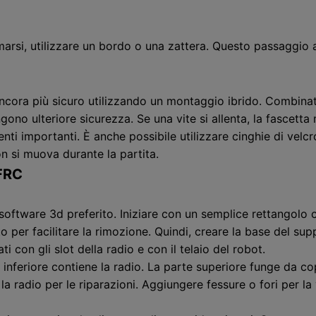
arsi, utilizzare un bordo o una zattera. Questo passaggio a
ncora più sicuro utilizzando un montaggio ibrido. Combinate 
ngono ulteriore sicurezza. Se una vite si allenta, la fascett
i importanti. È anche possibile utilizzare cinghie di velcr
n si muova durante la partita.
 FRC
 software 3d preferito. Iniziare con un semplice rettangolo 
per facilitare la rimozione. Quindi, creare la base del supp
i con gli slot della radio e con il telaio del robot.
e inferiore contiene la radio. La parte superiore funge da c
 radio per le riparazioni. Aggiungere fessure o fori per la v