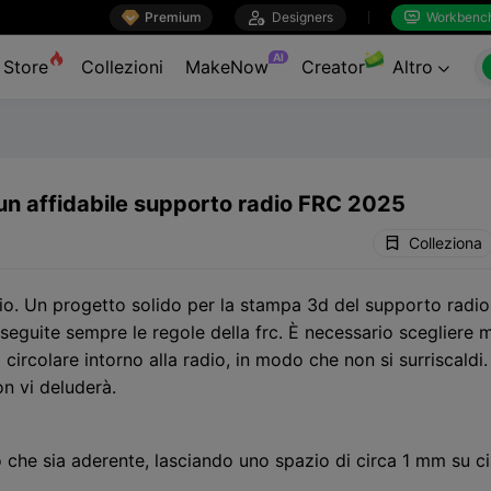

Premium

Designers
Workbenc


AI
Store
Collezioni
MakeNow
Creator
Altro

un affidabile supporto radio FRC 2025
Colleziona
lio. Un progetto solido per la stampa 3d del supporto radio
eguite sempre le regole della frc. È necessario scegliere mat
 circolare intorno alla radio, in modo che non si surriscaldi
n vi deluderà.
o che sia aderente, lasciando uno spazio di circa 1 mm su ci