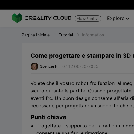
Explore
FlowPrint


Pagina Iniziale
Tutorial
Information
Come progettare e stampare in 3D 
07:12 06-20-2025
Spencer Hill
Volete che il vostro robot frc funzioni al meg
sicuro durante le partite. Quando progettate, s
eventi frc. Un buon design consente all'aria di
necessarie per progettare un supporto che no
Punti chiave
Progettate il supporto per la radio in mod
consentire una facile rimozione.