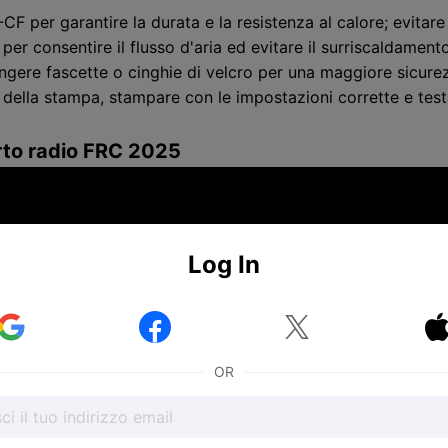
F per garantire la durata e la resistenza al calore; evitare 
per consentire il flusso d'aria ed evitare il surriscaldamento
ungere fascette o cinghie di velcro per una maggiore sicurezz
della stampa, stampare con le impostazioni corrette e testa
rto radio FRC 2025
Log In


OR