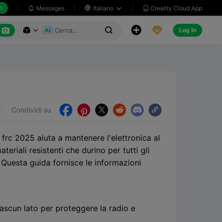
h
Creality Cloud App
Messages

Italiano






Log In



Condividi su





 frc 2025 aiuta a mantenere l'elettronica al
eriali resistenti che durino per tutti gli
. Questa guida fornisce le informazioni
ascun lato per proteggere la radio e