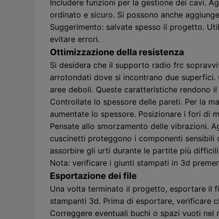
Includere funzioni per la gestione dei cavi. A
ordinato e sicuro. Si possono anche aggiungere
Suggerimento: salvate spesso il progetto. Util
evitare errori.
Ottimizzazione della resistenza
Si desidera che il supporto radio frc sopravvi
arrotondati dove si incontrano due superfici.
aree deboli. Queste caratteristiche rendono 
Controllate lo spessore delle pareti. Per la m
aumentate lo spessore. Posizionare i fori di m
Pensate allo smorzamento delle vibrazioni. Agg
cuscinetti proteggono i componenti sensibili d
assorbire gli urti durante le partite più difficili
Nota: verificare i giunti stampati in 3d premen
Esportazione dei file
Una volta terminato il progetto, esportare il f
stampanti 3d. Prima di esportare, verificare 
Correggere eventuali buchi o spazi vuoti nel 