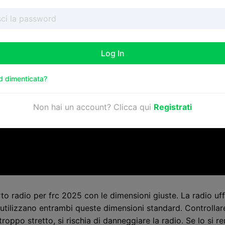
Log In
 dimenticata?
Non hai un account? Clicca qui
Registrati
to radio per frc 2025 con le dimensioni giuste. La radio uf
tilizzano entrambi queste dimensioni standard. Controllare 
troppo stretto, si rischia di danneggiare la radio. Se lo si 