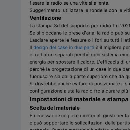
fissare la radio se una vite si allenta.
Suggerimento: utilizzare le rondelle con le vi
Ventilazione
La stampa 3d del supporto per radio frc 2025 d
Se si bloccano le prese d'aria, la radio può 
Lasciare aperte le fessure o i fori su tutti i 
Il
design del case in due parti
è il migliore per
di radiatori separati perché ogni sistema emet
energia per spostare il calore. L'efficacia d
perché la progettazione di un case in due part
fuoriuscire sia dalla parte superiore che da que
Si dovrebbe anche evitare di posizionare il su
configurazione aiuta la radio frc a durare più
Impostazioni di materiale e stampa
Scelta del materiale
È necessario scegliere i materiali giusti per 
e può sopportare le sollecitazioni delle parti
carbonio. Questo materiale è adatto a situazi