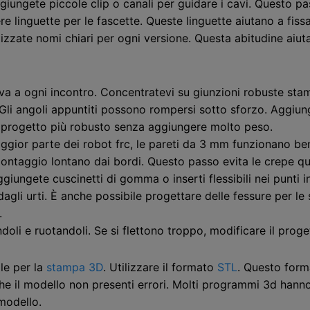
ggiungete piccole clip o canali per guidare i cavi. Questo 
 linguette per le fascette. Queste linguette aiutano a fissa
izzate nomi chiari per ogni versione. Questa abitudine aiuta
va a ogni incontro. Concentratevi su giunzioni robuste stampa
 Gli angoli appuntiti possono rompersi sotto sforzo. Aggiung
il progetto più robusto senza aggiungere molto peso.
aggior parte dei robot frc, le pareti da 3 mm funzionano bene
ontaggio lontano dai bordi. Questo passo evita le crepe qua
iungete cuscinetti di gomma o inserti flessibili nei punti in
agli urti. È anche possibile progettare delle fessure per le
.
doli e ruotandoli. Se si flettono troppo, modificare il proge
ile per la
stampa 3D
. Utilizzare il formato
STL
. Questo form
che il modello non presenti errori. Molti programmi 3d hann
modello.