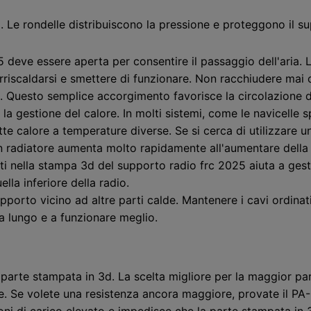
ti. Le rondelle distribuiscono la pressione e proteggono il 
eve essere aperta per consentire il passaggio dell'aria. Le
surriscaldarsi e smettere di funzionare. Non racchiudere ma
lati. Questo semplice accorgimento favorisce la circolazione d
 la gestione del calore. In molti sistemi, come le navicelle s
te calore a temperature diverse. Se si cerca di utilizzare u
i un radiatore aumenta molto rapidamente all'aumentare dell
i nella stampa 3d del supporto radio frc 2025 aiuta a gestir
lla inferiore della radio.
pporto vicino ad altre parti calde. Mantenere i cavi ordinati
 a lungo e a funzionare meglio.
la parte stampata in 3d. La scelta migliore per la maggior pa
te. Se volete una resistenza ancora maggiore, provate il PA
oni di carico elevato e impedisce che la parte stampata in 3