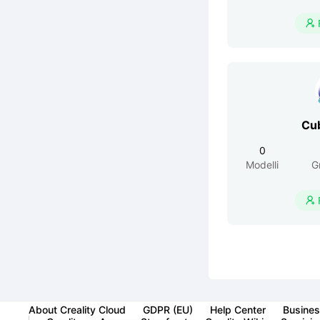

Cu
0
Modelli
G

About Creality Cloud
GDPR (EU)
Help Center
Busines