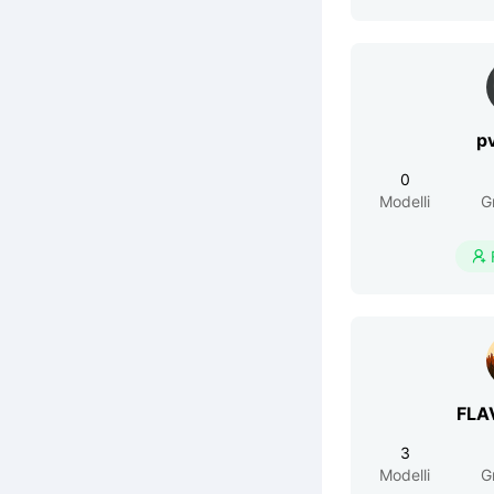
p
0
Modelli
G

FLA
3
Modelli
G