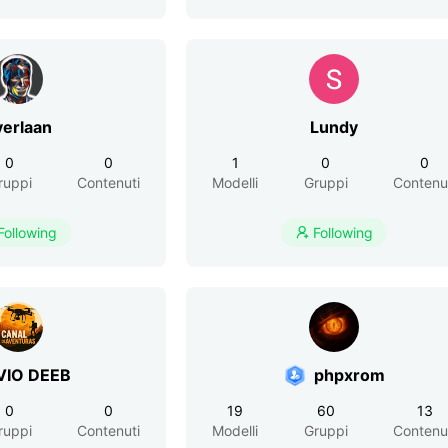
verlaan
Lundy
0
0
1
0
0
ruppi
Contenuti
Modelli
Gruppi
Contenu
Following
Following

VIO DEEB
phpxrom
0
0
19
60
13
ruppi
Contenuti
Modelli
Gruppi
Contenu