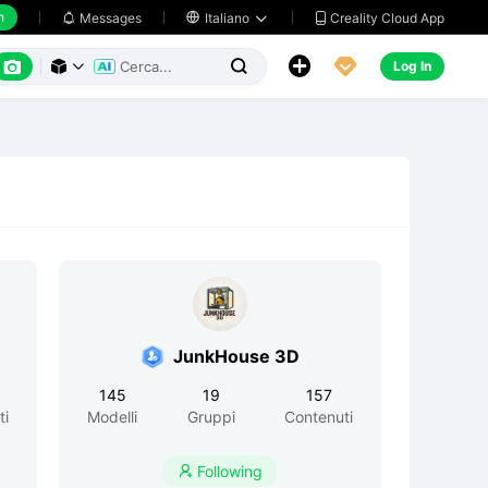
h
Creality Cloud App
Messages

Italiano






Log In



JunkHouse 3D
145
19
157
ti
Modelli
Gruppi
Contenuti
Following
