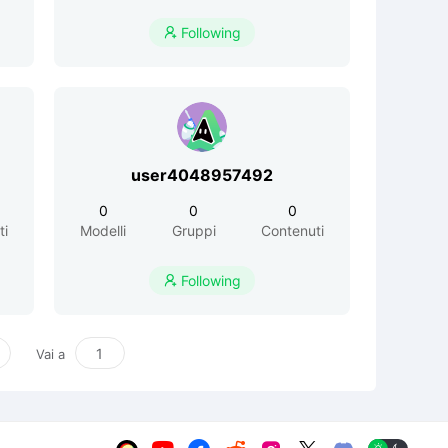
Following

user4048957492
0
0
0
ti
Modelli
Gruppi
Contenuti
Following

Vai a