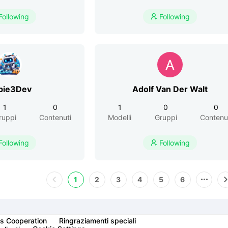
Following
Following

bie3Dev
Adolf Van Der Walt
1
0
1
0
0
ruppi
Contenuti
Modelli
Gruppi
Contenu
Following
Following

1
2
3
4
5
6
s Cooperation
Ringraziamenti speciali