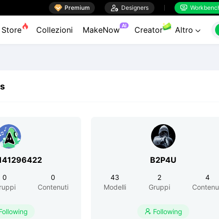

Premium

Designers
Workbenc


AI
Store
Collezioni
MakeNow
Creator
Altro

rs
141296422
B2P4U
0
0
43
2
4
ruppi
Contenuti
Modelli
Gruppi
Contenu
Following
Following
