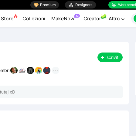

Premium

Designers
Workbenc


AI
Store
Collezioni
MakeNow
Creator
Altro

Iscriviti
mbri
tutaj xD