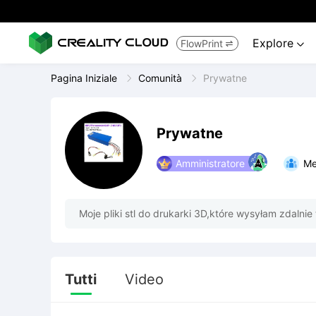
Explore
FlowPrint


Pagina Iniziale
Comunità
Prywatne
Prywatne
Amministratore
Me
Moje pliki stl do drukarki 3D,które wysyłam zdalnie 
Tutti
Video