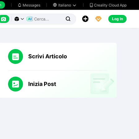
h
Creality Cloud App
Messages

Italiano






Log In



Scrivi Articolo
Inizia Post