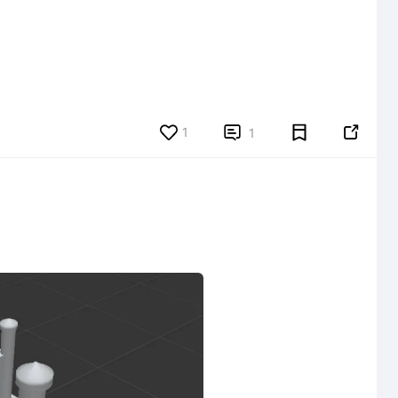
1


1