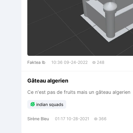
Faktea lb
10:36 09-24-2022
248

Gâteau algerien
Ce n'est pas de fruits mais un gâteau algerien

indian squads
Sirène Bleu
01:17 10-28-2021
366
