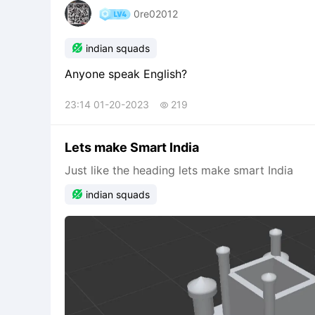
0re02012

indian squads
Anyone speak English?
23:14 01-20-2023
219

Lets make Smart India
Just like the heading lets make smart India

indian squads