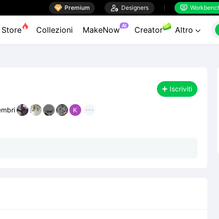

Premium

Designers
Workbenc


AI
Store
Collezioni
MakeNow
Creator
Altro

Iscriviti
mbri