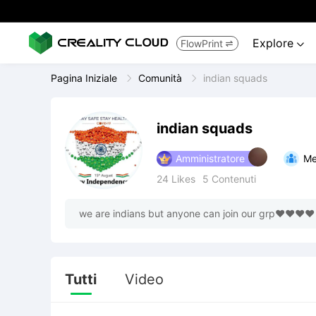
Explore
FlowPrint


Pagina Iniziale
Comunità
indian squads
indian squads
Amministratore
Me
24
Likes
5
Contenuti
we are indians but anyone can join our grp❤️❤️❤️❤️
Tutti
Video