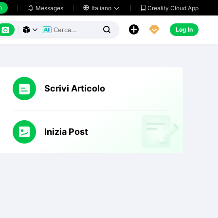
h
Creality Cloud App
Messages

Italiano






Log In



Scrivi Articolo
Inizia Post