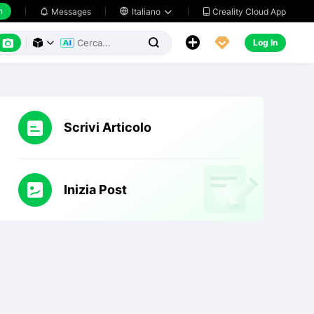
h
Creality Cloud App
Messages

Italiano






Log In



Scrivi Articolo
Inizia Post