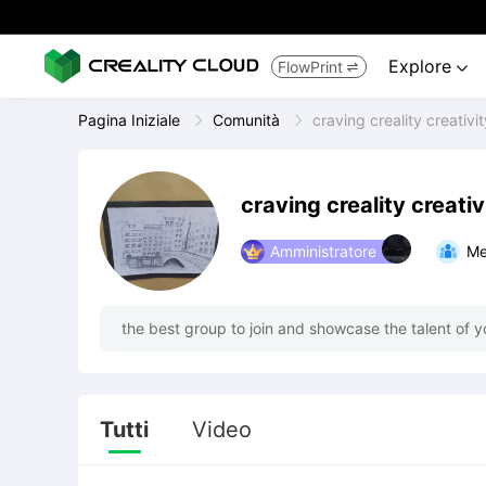
Explore
FlowPrint


Pagina Iniziale
Comunità
craving creality creativit
craving creality creativ
Amministratore
Me
the best group to join and showcase the talent of yo
Tutti
Video