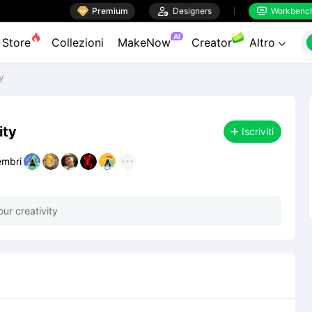

Premium

Designers
Workbenc


AI
Store
Collezioni
MakeNow
Creator
Altro

y
ity
Iscriviti
mbri
ur creativity