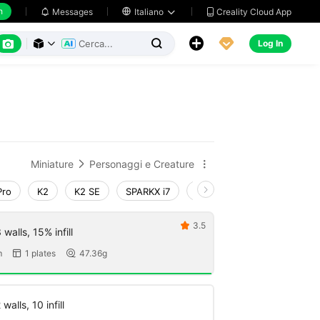
h
Creality Cloud App
Messages

Italiano






Log In



Miniature
Personaggi e Creature


Pro
K2
K2 SE
SPARKX i7
Creality Hi
Ender-3 V4
3.5

walls, 15% infill
m
1 plates
47.36g


walls, 10 infill