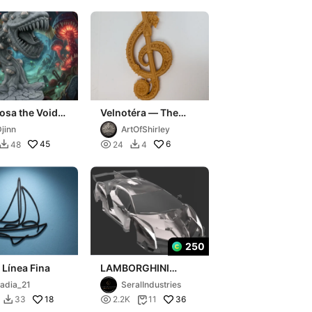
osa the Void-
Velnotéra — The
Note That Refused to
jinn
ArtOfShirley
Fade
45

6
48
24
4


250
 Línea Fina
LAMBORGHINI
VENENO RC BODY
adia_21
SeralIndustries
18

36
33
2.2K
11

