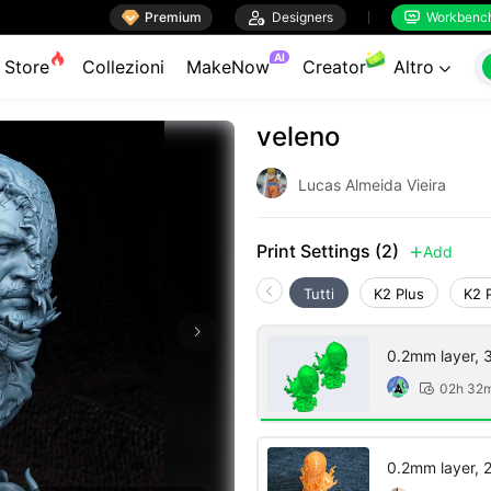

Premium

Designers
Workbenc


AI
Store
Collezioni
MakeNow
Creator
Altro

veleno
Lucas Almeida Vieira
Print Settings (2)
Add

Tutti
K2 Plus
K2 
0.2mm layer, 3 
02h 32

0.2mm layer, 2 