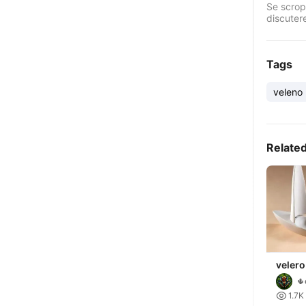
Se scropr
discuter
Tags
veleno
Relate
velero
🌵

1.7K