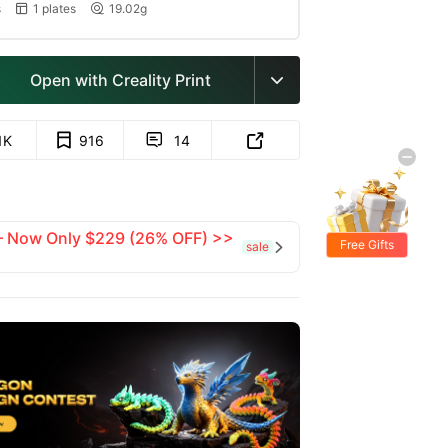
s
1 plates
19.02g


Open with Creality Print

1K
916
14


 — Now Only $229 (26% OFF) >>
Free Gifts
sale
