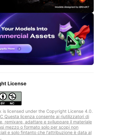
ght License
k is licensed under the Copyright License 4.0.
 Questa licenza consente ai riutilizzatori di
re, remixare, adattare e sviluppare il materiale
iasi mezzo o formato solo per scopi non
li e solo fintanto che l'attribuzione è data al
,