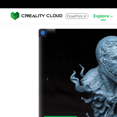
Explore
FlowPrint


