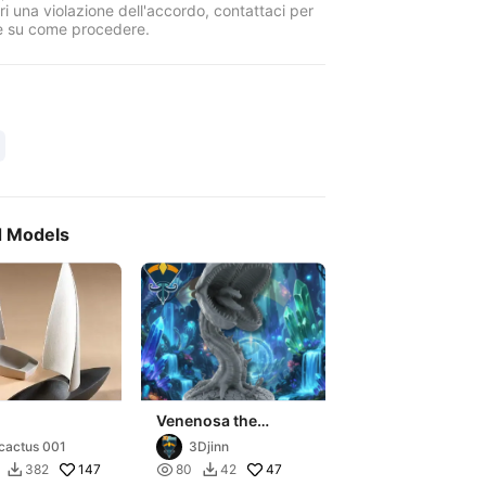
i una violazione dell'accordo, contattaci per
e su come procedere.
d Models
Venenosa the
Trapper
cactus 001
3Djinn
147

47
382
80
42

