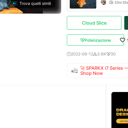
53m 55

Trova quelli simili
Cloud Slice
Potenziazione

2022-06-12
3.6K
30



🚀 SPARKX i7 Series
Shop Now