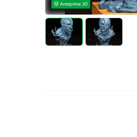

Anteprima 3D