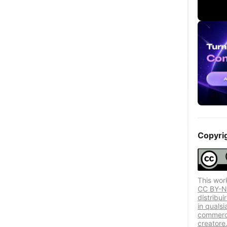
Copyri
This wor
CC BY-NC
distribui
in quals
commercia
creatore.