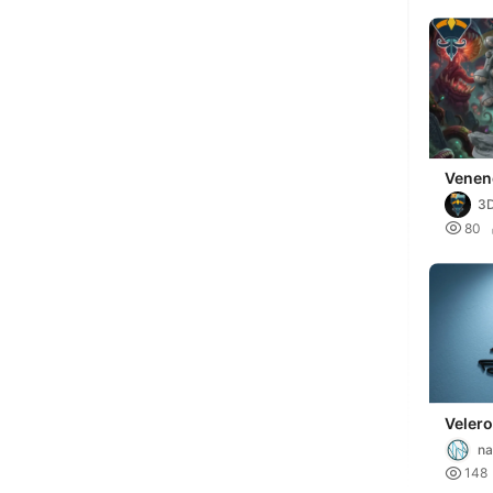
Venen
Trap
3D

80
Velero
na

148