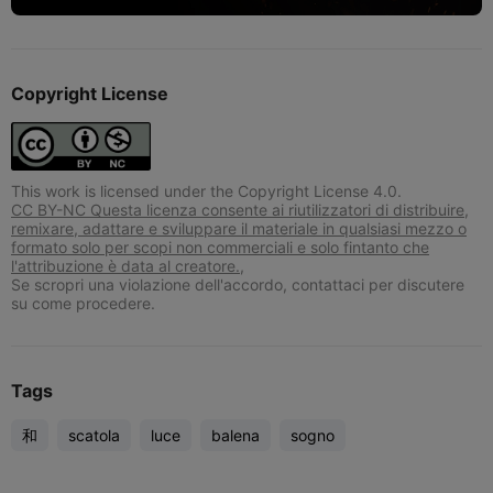
Copyright License
This work is licensed under the Copyright License 4.0.
CC BY-NC Questa licenza consente ai riutilizzatori di distribuire,
remixare, adattare e sviluppare il materiale in qualsiasi mezzo o
formato solo per scopi non commerciali e solo fintanto che
l'attribuzione è data al creatore.,
Se scropri una violazione dell'accordo, contattaci per discutere
su come procedere.
Tags
和
scatola
luce
balena
sogno