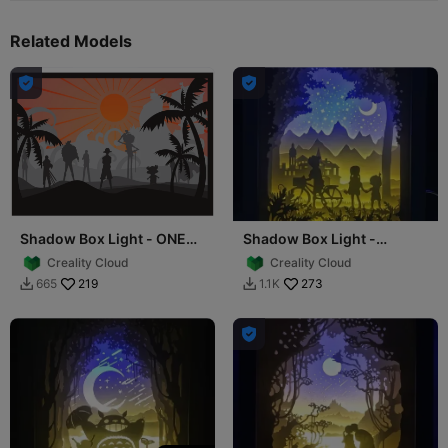
Related Models


Shadow Box Light - ONE
Shadow Box Light -
PIECE
Childhood
Creality Cloud
Creality Cloud
219
273
665
1.1K


