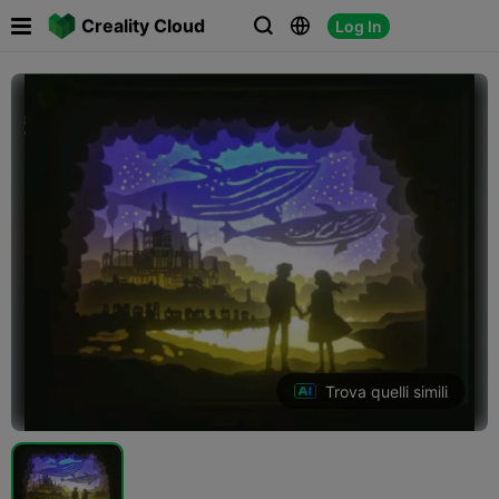

Creality Cloud
Log In



Trova quelli simili