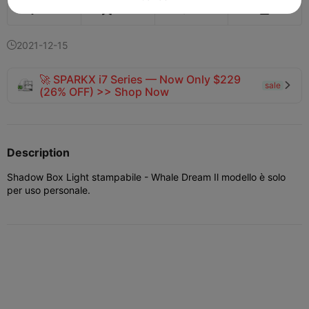
386
276
17


2021-12-15

🚀 SPARKX i7 Series — Now Only $229
sale

(26% OFF) >> Shop Now
Description
Shadow Box Light stampabile - Whale Dream Il modello è solo
per uso personale.