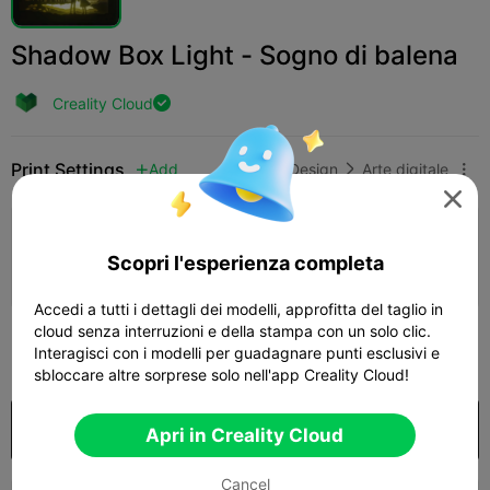
Shadow Box Light - Sogno di balena
Creality Cloud

Print Settings
Add
Arte e Design
Arte digitale




Aggiungi configurazione stampa

Scopri l'esperienza completa
Ottieni più punti
Accedi a tutti i dettagli dei modelli, approfitta del taglio in
cloud senza interruzioni e della stampa con un solo clic.
100
Interagisci con i modelli per guadagnare punti esclusivi e

sbloccare altre sorprese solo nell'app Creality Cloud!
Acquista
Apri in Creality Cloud
Cancel