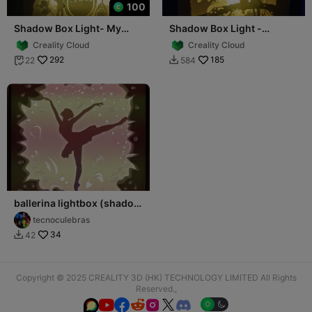
100
Shadow Box Light- My
Shadow Box Light -
Neighbor Totoro - Photo
Flipped
Creality Cloud
Creality Cloud
292
185
22
584


ballerina lightbox (shadow
box)
tecnoculebras
34
42

Copyright © 2025 CREALITY 3D (HK) TECHNOLOGY LIMITED All Rights
Reserved.,





