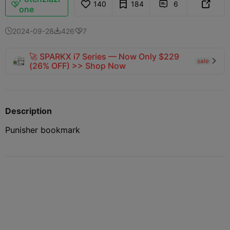
140
184
6



one
2024-09-28
426
7



🚀 SPARKX i7 Series — Now Only $229
sale

(26% OFF) >> Shop Now
Description
Punisher bookmark