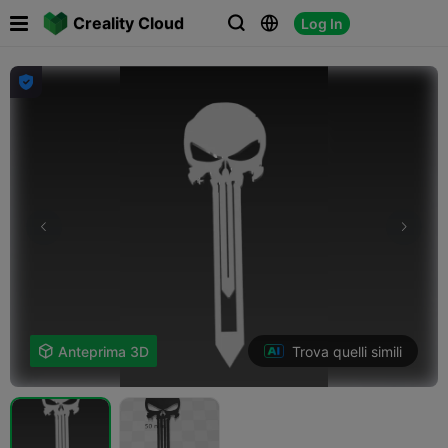

Creality Cloud
Log In




Trova quelli simili

Anteprima 3D