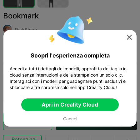
Bookmark
DarkStorm

Print Settings (1)
Add
Arte e Design
Altro



Scopri l'esperienza completa
Tutti
K2 Plus
K2 Pro
K2
K2 SE
SPARKX
Accedi a tutti i dettagli dei modelli, approfitta del taglio in
cloud senza interruzioni e della stampa con un solo clic.
4.2

Interagisci con i modelli per guadagnare punti esclusivi e
0.2mm layer, 2 walls, 15% infill
sbloccare altre sorprese solo nell'app Creality Cloud!
03m 37s
1 plates
1.42g



Apri in Creality Cloud
Cancel
Cloud Slice
Apri in Creality Cloud

Potenziazi