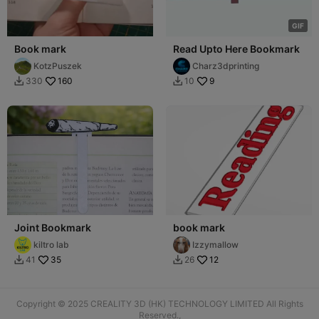
G
I
F
Book mark
Read Upto Here Bookmark
KotzPuszek
Charz3dprinting
160
9
330
10


Joint Bookmark
book mark
kiltro lab
Izzymallow
35
12
41
26


Copyright © 2025 CREALITY 3D (HK) TECHNOLOGY LIMITED All Rights
Reserved.,