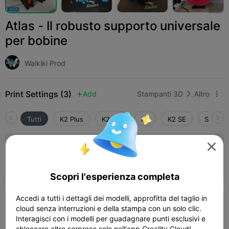
Atlas - Il robusto supporto universale
per bobine
Waikiki Prod
Print Settings (3)
Add
Stampanti 3D
Altro



Tutti
K2 Plus
K2 Pro
K2
K2 SE
SPARKX
4.0


Strato 0,2 mm, 2 pareti, riempimento 15%
01h 20m
1 plates
37.09g



Scopri l'esperienza completa
Accedi a tutti i dettagli dei modelli, approfitta del taglio in
Strato 0,2 mm, 3 pareti, riempimento 15%
cloud senza interruzioni e della stampa con un solo clic.
Interagisci con i modelli per guadagnare punti esclusivi e
01h 23m
2 plates
43.26g



sbloccare altre sorprese solo nell'app Creality Cloud!