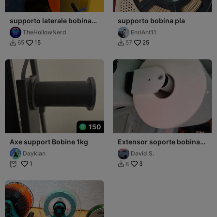
supporto laterale bobina
supporto bobina pla
k1max per porta bobina
TheHollowNerd
EnriAnt11
originale
15
25
65
57


150
Axe support Bobine 1kg
Extensor soporte bobinas
bgs
Dayklan
David S.
1
3
8

