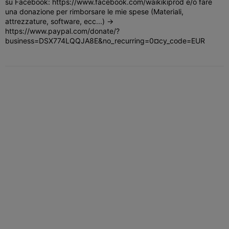
su Facebook: https://www.facebook.com/waikikiprod e/o fare
una donazione per rimborsare le mie spese (Materiali,
attrezzature, software, ecc...) ->
https://www.paypal.com/donate/?
business=DSX774LQQJA8E&no_recurring=0¤cy_code=EUR