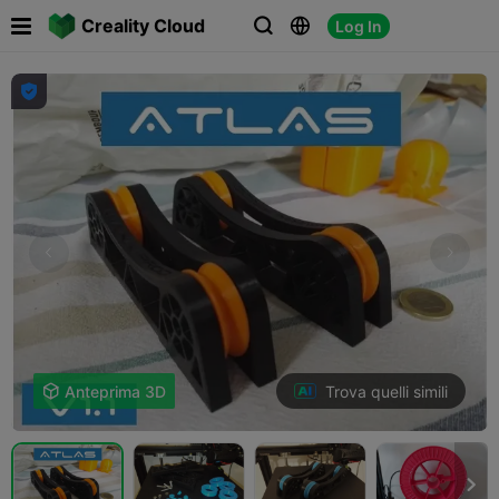

Creality Cloud
Log In




Trova quelli simili

Anteprima 3D
