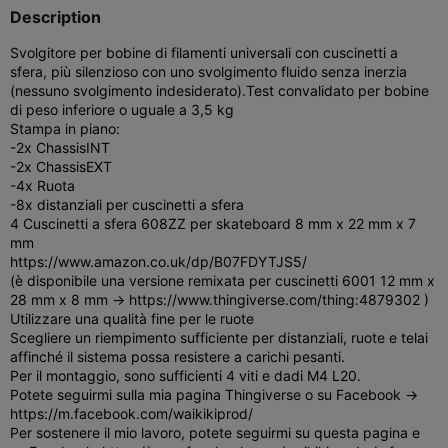
Description
Svolgitore per bobine di filamenti universali con cuscinetti a
sfera, più silenzioso con uno svolgimento fluido senza inerzia
(nessuno svolgimento indesiderato).
Test convalidato per bobine
di peso inferiore o uguale a 3,5 kg
Stampa in piano:
-2x ChassisINT
-2x ChassisEXT
-4x Ruota
-8x distanziali per cuscinetti a sfera
4 Cuscinetti a sfera 608ZZ per skateboard 8 mm x 22 mm x 7
mm
https://www.amazon.co.uk/dp/B07FDYTJS5/
(è disponibile una versione remixata per cuscinetti 6001 12 mm x
28 mm x 8 mm -> https://www.thingiverse.com/thing:4879302 )
Utilizzare una qualità fine per le ruote
Scegliere un riempimento sufficiente per distanziali, ruote e telai
affinché il sistema possa resistere a carichi pesanti.
Per il montaggio, sono sufficienti 4 viti e dadi M4 L20.
Potete seguirmi sulla mia pagina Thingiverse o su Facebook ->
https://m.facebook.com/waikikiprod/
Per sostenere il mio lavoro, potete seguirmi su questa pagina e