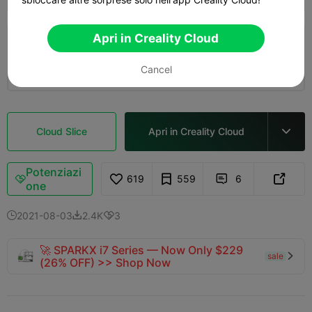
Apri in Creality Cloud
Strato 0,2 mm, 2 pareti, riempimento 15%
01h 22m
1 plates
35.90g



Cancel
Cloud Slice
Apri in Creality Cloud

Potenziazi
619
559
6



one
2021-08-03
2.4K
3



🚀 SPARKX i7 Series — Now Only $229
sale

(26% OFF) >> Shop Now