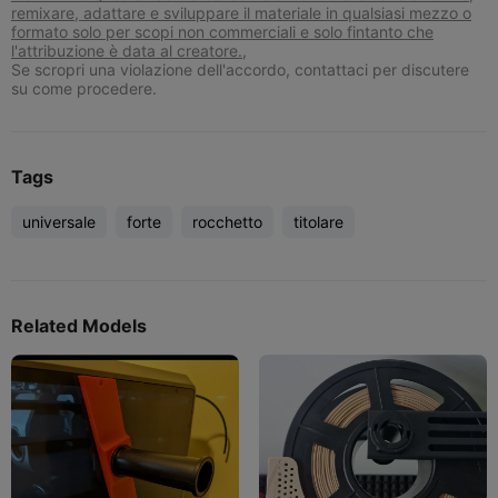
remixare, adattare e sviluppare il materiale in qualsiasi mezzo o
formato solo per scopi non commerciali e solo fintanto che
l'attribuzione è data al creatore.,
Se scropri una violazione dell'accordo, contattaci per discutere
su come procedere.
Tags
universale
forte
rocchetto
titolare
Related Models