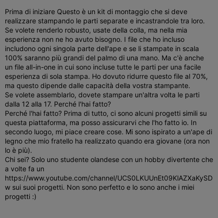
Prima di iniziare Questo è un kit di montaggio che si deve
realizzare stampando le parti separate e incastrandole tra loro.
Se volete renderlo robusto, usate della colla, ma nella mia
esperienza non ne ho avuto bisogno.
I file che ho incluso
includono ogni singola parte dell'ape e se li stampate in scala
100% saranno più grandi del palmo di una mano. Ma c'è anche
un file all-in-one in cui sono incluse tutte le parti per una facile
esperienza di sola stampa. Ho dovuto ridurre questo file al 70%,
ma questo dipende dalle capacità della vostra stampante.
Se volete assemblarlo, dovete stampare un'altra volta le parti
dalla 12 alla 17. Perché l'hai fatto?
Perché l'hai fatto? Prima di tutto, ci sono alcuni progetti simili su
questa piattaforma, ma posso assicurarvi che l'ho fatto io. In
secondo luogo, mi piace creare cose. Mi sono ispirato a un'ape di
legno che mio fratello ha realizzato quando era giovane (ora non
lo è più).
Chi sei? Solo uno studente olandese con un hobby divertente che
a volte fa un
https://www.youtube.com/channel/UCS0LKUUnEt09KlAZXaKySD
w sui suoi progetti. Non sono perfetto e lo sono anche i miei
progetti :)