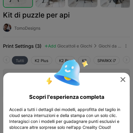
Kit di puzzle per api
TomoDesigns
Print Settings (3)
Add
Giocattoli e Giochi
Giochi da tavolo e di carte



Tutti
K2 Plus
K2 Pro
K2
SPARKX i7
Cre
Strato 0,2 mm, 4 pareti, riempimento al

30%
03h 57m
2 plates
168.26g



Scopri l'esperienza completa
Accedi a tutti i dettagli dei modelli, approfitta del taglio in
Strato 0,2 mm, 2 pareti, riempimento al
cloud senza interruzioni e della stampa con un solo clic.
15%
02h 48m
1 plates
101.62g



Interagisci con i modelli per guadagnare punti esclusivi e
sbloccare altre sorprese solo nell'app Creality Cloud!