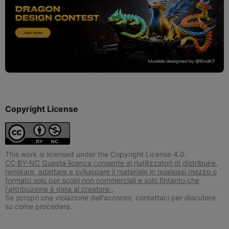
Copyright License
This work is licensed under the Copyright License 4.0.
CC BY-NC Questa licenza consente ai riutilizzatori di distribuire,
remixare, adattare e sviluppare il materiale in qualsiasi mezzo o
formato solo per scopi non commerciali e solo fintanto che
l'attribuzione è data al creatore.,
Se scropri una violazione dell'accordo, contattaci per discutere
su come procedere.