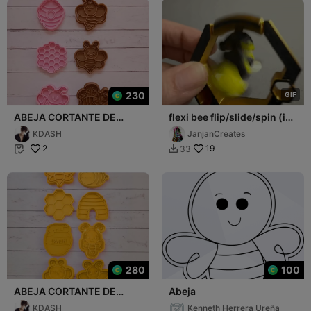
230
G
I
F
ABEJA CORTANTE DE
flexi bee flip/slide/spin (in
GALLETAS
honey comb hex hive)
KDASH
JanjanCreates
2
19
33


280
100
ABEJA CORTANTE DE
Abeja
GALLETAS
KDASH
Kenneth Herrera Ureña