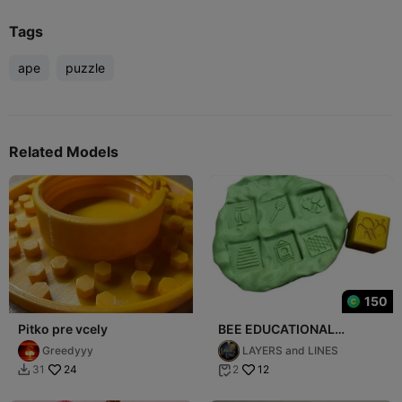
Tags
ape
puzzle
Related Models
150
Pitko pre vcely
BEE EDUCATIONAL
IMPRESSION CUBE -
Greedyyy
LAYERS and LINES
SENSORY PLAY
24
12
31
2

