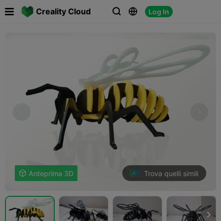

Creality Cloud
Log In



Trova quelli simili

Anteprima 3D
