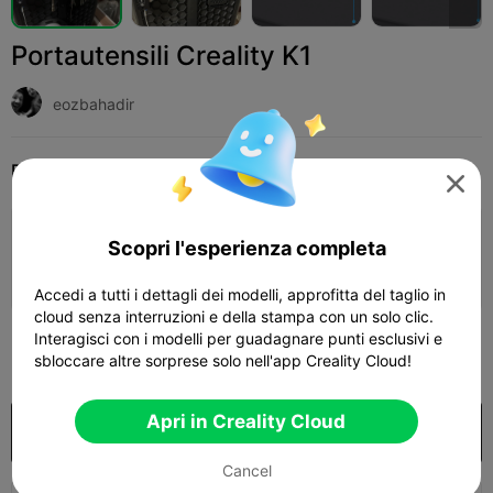
Portautensili Creality K1
eozbahadir
Print Settings
Add
Stampanti 3D
Ricambi per stampanti 3D




Aggiungi configurazione stampa

Scopri l'esperienza completa
Ottieni più punti
Accedi a tutti i dettagli dei modelli, approfitta del taglio in
cloud senza interruzioni e della stampa con un solo clic.
Interagisci con i modelli per guadagnare punti esclusivi e
25

sbloccare altre sorprese solo nell'app Creality Cloud!
Apri in Creality Cloud
Acquista
Cancel