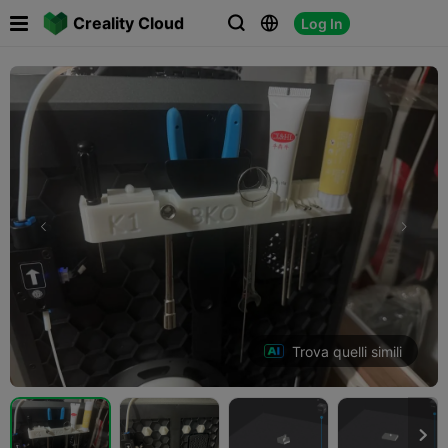

Creality Cloud
Log In



Trova quelli simili
