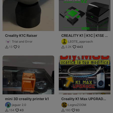
Creality K1C Raiser
CREALITY K1 | K1C | K1SE -
CFS MOUNT V2 for RISER
Trial and Error
LEOTE_approach
V3
2
443
13
2.2K


mini 3D creality printer k1
Creality K1 Max UPGRADE
2 - L'ho resa Perfetta
jaguar 2.0
LegnoZOOM
43
83
154
160

