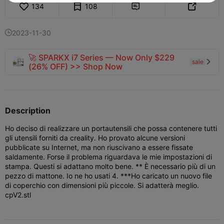
134
108


2023-11-30

🚀 SPARKX i7 Series — Now Only $229
sale

(26% OFF) >> Shop Now
Description
Ho deciso di realizzare un portautensili che possa contenere tutti
gli utensili forniti da creality. Ho provato alcune versioni
pubblicate su Internet, ma non riuscivano a essere fissate
saldamente. Forse il problema riguardava le mie impostazioni di
stampa. Questi si adattano molto bene. ** È necessario più di un
pezzo di mattone. Io ne ho usati 4. ***Ho caricato un nuovo file
di coperchio con dimensioni più piccole. Si adatterà meglio.
cpV2.stl