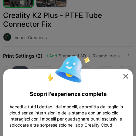
Creality K2 Plus - PTFE Tube
Connector Fix
Venoe Creations
Print Settings (2)
Add
Stampanti 3D
Ricambi per stampanti 3D



Tutti
K2 Plus
K2 Pro
K2
K2 SE
SPARKX

0.2mm layer, 15 walls, 50% infill
Scopri l'esperienza completa
Autore
08m 46s
1 plates
0.88g



Accedi a tutti i dettagli dei modelli, approfitta del taglio in
cloud senza interruzioni e della stampa con un solo clic.
Interagisci con i modelli per guadagnare punti esclusivi e
0.2mm layer, 2 walls, 15% infill
sbloccare altre sorprese solo nell'app Creality Cloud!
12m 06s
1 plates
1.37g


