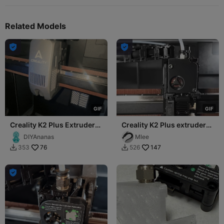
Related Models


G
I
F
G
I
F
Creality K2 Plus Extruder
Creality K2 Plus extruder
Broken PTFE tube fix
repair
DIYAnanas
Mlee
76
147
353
526


