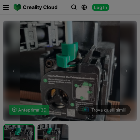

Creality Cloud
Log In



Trova quelli simili

Anteprima 3D