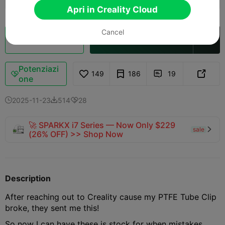
Apri in Creality Cloud
Cancel
Cloud Slice
Apri in Creality Cloud

Potenziazi
149
186
19



one
2025-11-23
514
28



🚀 SPARKX i7 Series — Now Only $229
sale

(26% OFF) >> Shop Now
Description
After reaching out to Creality cause my PTFE Tube Clip
broke, they sent me this!
So now I can have these is stock for when mistakes