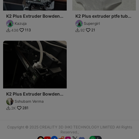
K2 Plus Extruder Bowden
K2 Plus extruder ptfe tube
PTFE tube push in fix
coupling adapter
Kazuja
Supergirl
113
21
436
92


K2 Plus Extruder Bowden
tube protector/fix
Sshubam Verma
281
2K

Copyright © 2025 CREALITY 3D (HK) TECHNOLOGY LIMITED All Rights
Reserved.,