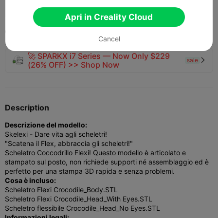
129
103
1


Apri in Creality Cloud
2025-01-24
5


Cancel
🚀 SPARKX i7 Series — Now Only $229
sale

(26% OFF) >> Shop Now
Description
Descrizione del modello:
Skelexi - Dare vita agli scheletri!
"Scatena il Flex, abbraccia gli scheletri!"
Scheletro Coccodrillo Flexi! Questo modello è articolato e
stampato sul posto, non richiede supporti né assemblaggio ed è
perfetto per una stampa 3D rapida e senza problemi.
Cosa è incluso:
Scheletro Flexi Crocodile_Body.STL
Scheletro Flexi Crocodile_Head_With Eyes.STL
Scheletro flessibile Crocodile_Head_No Eyes.STL
Informazioni legali: