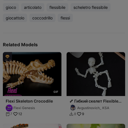
gioco
articolato
flessibile
scheletro flessibile
giocattolo
coccodrillo
flessi
Related Models

G
I
F
Flexi Skeleton Crocodile
🦴 Гибкий скелет Flexible
Skeleton
Flexi Genesis
Avgustinovich_ KSA
12
9
7
8

