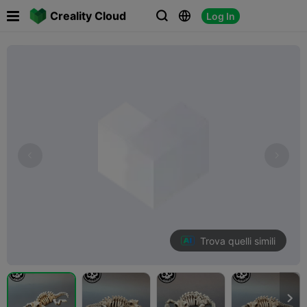

Creality Cloud
Log In



Trova quelli simili
