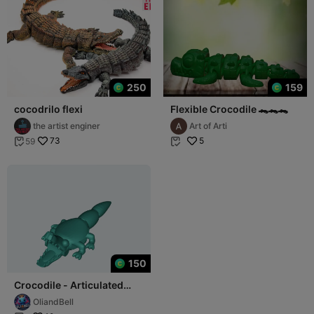
250
159
cocodrilo flexi
Flexible Crocodile 🐊🐊🐊
the artist enginer
Art of Arti
73
5
59


150
Crocodile - Articulated
Flexi cute croc
OliandBell