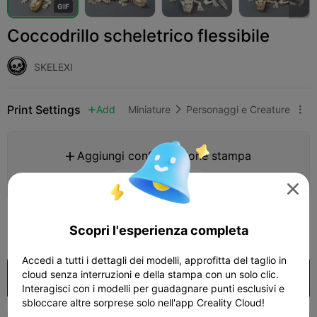
G
I
F
Coccodrillo scheletrico flessibile
SKELEXI
Print Settings
Add
Miniature
Personaggi e Creature



Aggiungi configurazione stampa

Ottieni più punti

395
Scopri l'esperienza completa

Accedi a tutti i dettagli dei modelli, approfitta del taglio in
cloud senza interruzioni e della stampa con un solo clic.
Acquista
Interagisci con i modelli per guadagnare punti esclusivi e
sbloccare altre sorprese solo nell'app Creality Cloud!