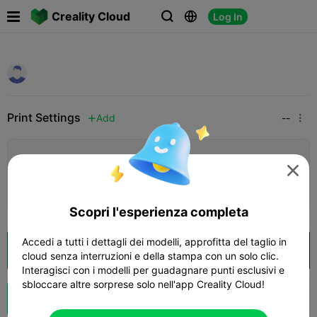

Creality Cloud
Log In



Print Settings
Add
--


Aggiungi configurazione stampa


Ottieni più punti
Scopri l'esperienza completa
Accedi a tutti i dettagli dei modelli, approfitta del taglio in
Apri in Creality Cloud
cloud senza interruzioni e della stampa con un solo clic.
Interagisci con i modelli per guadagnare punti esclusivi e
sbloccare altre sorprese solo nell'app Creality Cloud!
Potenziazi



one