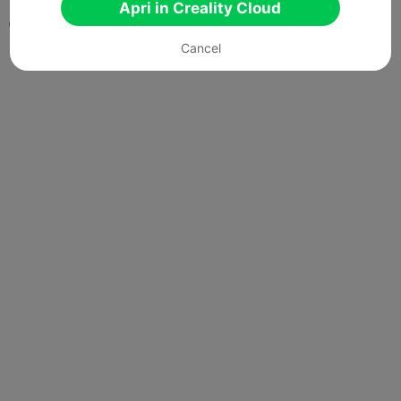
Apri in Creality Cloud
0

Cancel