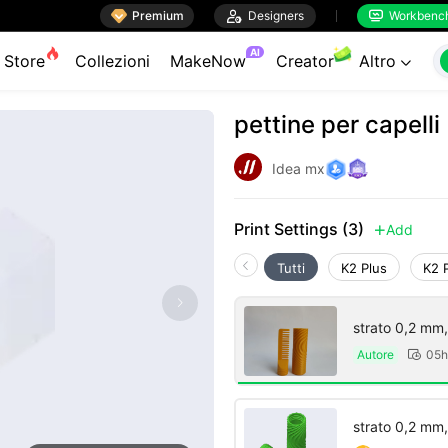

Premium

Designers
Workbenc


AI
Store
Collezioni
MakeNow
Creator
Altro

pettine per capelli
Idea mx
Print Settings (3)
Add

Tutti
K2 Plus
K2 
strato 0,2 mm,
Autore
05h

strato 0,2 mm,