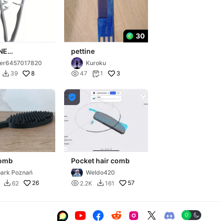
30
NE
pettine
MIZZANTE
ser6457017820
Kuroku
8

3
39
47
1



comb
Pocket hair comb
ark Poznań
Weldo420
26

57
62
2.2K
161







