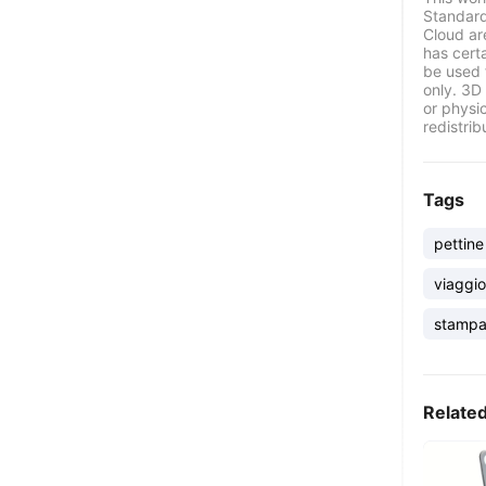
Standard
Cloud ar
has certa
be used 
only. 3D 
or physi
redistrib
Tags
pettine
viaggio
stamp
Relate