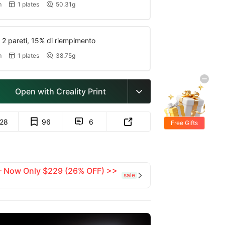
m
1 plates
50.31g


 2 pareti, 15% di riempimento
m
1 plates
38.75g


Open with Creality Print

128
96
6


Free Gifts
 — Now Only $229 (26% OFF) >>
sale
