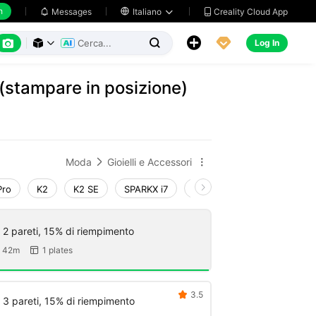
h
Creality Cloud App
Messages

Italiano






Log In



 (stampare in posizione)
Moda
Gioielli e Accessori


Pro
K2
K2 SE
SPARKX i7
Creality Hi
Ender-3 V4
 2 pareti, 15% di riempimento
 42m
1 plates

3.5

 3 pareti, 15% di riempimento