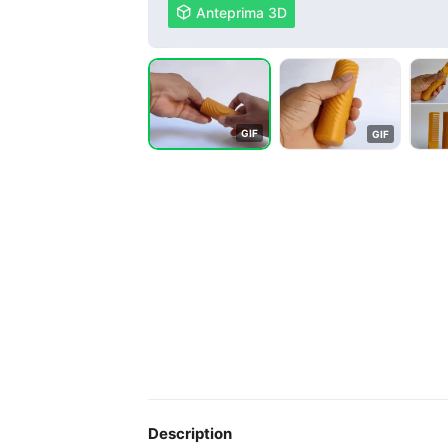

Anteprima 3D
G
I
F
G
I
F
Description