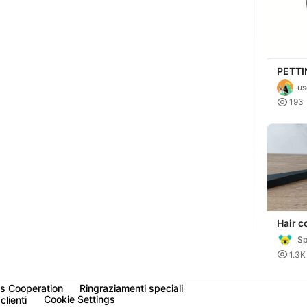
PETTI
VOLU
u

193
Hair 
Sp

1.3K
s Cooperation
Ringraziamenti speciali
Cookie Settings
clienti