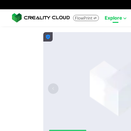
Explore
FlowPrint


