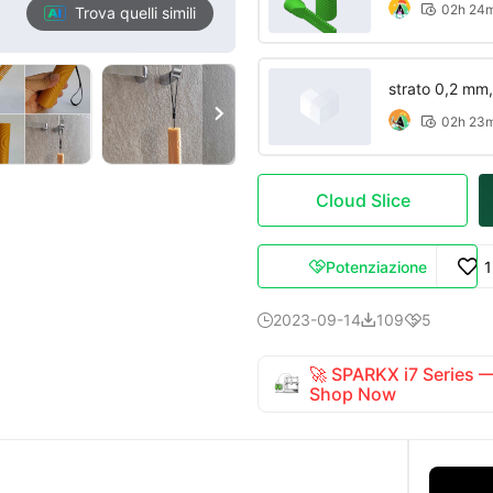
02h 24

Trova quelli simili
strato 0,2 mm,

02h 23

Cloud Slice
Potenziazione

2023-09-14
109
5



🚀 SPARKX i7 Series
Shop Now