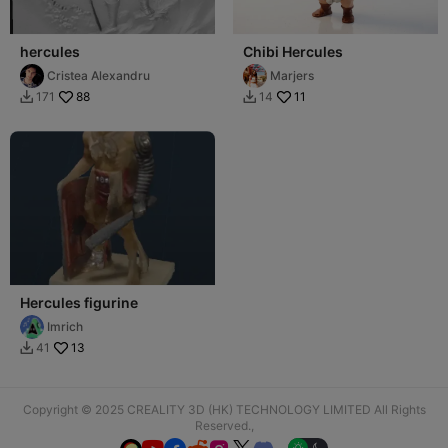
hercules
Chibi Hercules
Cristea Alexandru
Marjers
88
11
171
14


Hercules figurine
Imrich
13
41

Copyright © 2025 CREALITY 3D (HK) TECHNOLOGY LIMITED All Rights
Reserved.,