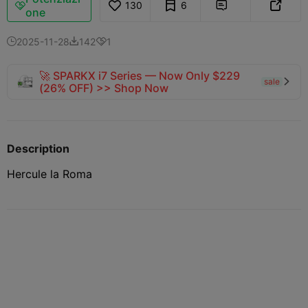
130
6



one
2025-11-28
142
1



🚀 SPARKX i7 Series — Now Only $229
sale

(26% OFF) >> Shop Now
Description
Hercule la Roma