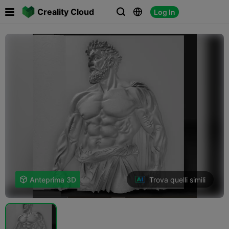

Creality Cloud
Log In



Trova quelli simili

Anteprima 3D