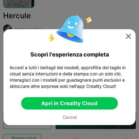
Hercule
Cristea Iuliana

Print Settings (1)
Add
Arte e Design
Altro



Scopri l'esperienza completa
Tutti
K2 Plus
K2 Pro
K2
K2 SE
SPARKX
Accedi a tutti i dettagli dei modelli, approfitta del taglio in
cloud senza interruzioni e della stampa con un solo clic.
Interagisci con i modelli per guadagnare punti esclusivi e
0.2mm layer, 2 walls, 15% infill
sbloccare altre sorprese solo nell'app Creality Cloud!
01h 13m
1 plates
32.99g



Apri in Creality Cloud
Cancel
Cloud Slice
Apri in Creality Cloud

Potenziazi