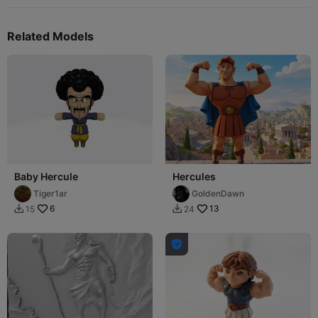
Related Models
Baby Hercule
Hercules
Tiger1ar
GoldenDawn
6
13
15
24


