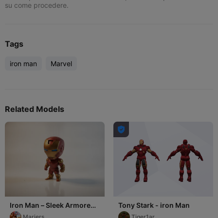
su come procedere.
Tags
iron man
Marvel
Related Models

Iron Man – Sleek Armored
Tony Stark - iron Man
Avenger
Marjers
Tiger1ar