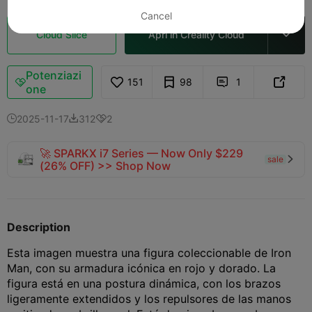
Cancel
Cloud Slice
Apri in Creality Cloud

Potenziazi
151
98
1



one
2025-11-17
312
2



🚀 SPARKX i7 Series — Now Only $229
sale

(26% OFF) >> Shop Now
Description
Esta imagen muestra una figura coleccionable de Iron
Man, con su armadura icónica en rojo y dorado. La
figura está en una postura dinámica, con los brazos
ligeramente extendidos y los repulsores de las manos