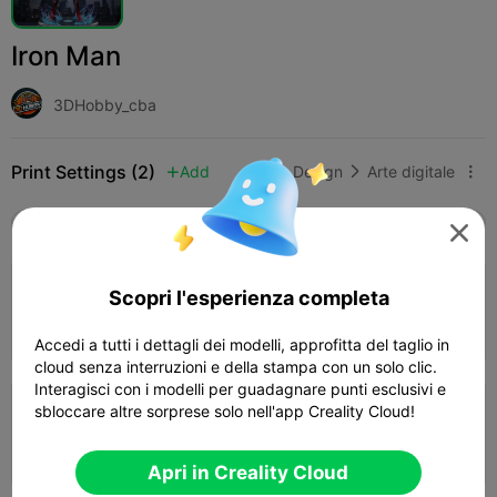
Iron Man
3DHobby_cba
Print Settings (2)
Add
Arte e Design
Arte digitale



Tutti
K2 Plus
K2 Pro
K2
K2 SE
SPARKX

Scopri l'esperienza completa
0.2mm layer, 2 walls, 15% infill
Autore
01h 21m
1 plates
29.85g



Accedi a tutti i dettagli dei modelli, approfitta del taglio in
cloud senza interruzioni e della stampa con un solo clic.
Interagisci con i modelli per guadagnare punti esclusivi e
sbloccare altre sorprese solo nell'app Creality Cloud!
0.2mm layer, 2 walls, 15% infill
02h 09m
1 plates
30.17g



Apri in Creality Cloud