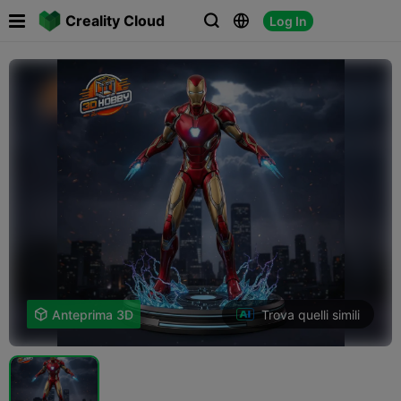

Creality Cloud
Log In



Trova quelli simili

Anteprima 3D