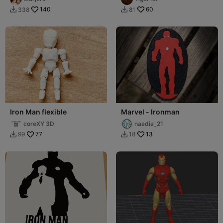
140
60
338
81


Iron Man flexible
Marvel - Ironman
coreXY 3D
naadia_21
77
13
99
18

