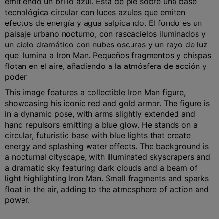
emitiendo un brillo azul. Está de pie sobre una base
tecnológica circular con luces azules que emiten
efectos de energía y agua salpicando. El fondo es un
paisaje urbano nocturno, con rascacielos iluminados y
un cielo dramático con nubes oscuras y un rayo de luz
que ilumina a Iron Man. Pequeños fragmentos y chispas
flotan en el aire, añadiendo a la atmósfera de acción y
poder
This image features a collectible Iron Man figure,
showcasing his iconic red and gold armor. The figure is
in a dynamic pose, with arms slightly extended and
hand repulsors emitting a blue glow. He stands on a
circular, futuristic base with blue lights that create
energy and splashing water effects. The background is
a nocturnal cityscape, with illuminated skyscrapers and
a dramatic sky featuring dark clouds and a beam of
light highlighting Iron Man. Small fragments and sparks
float in the air, adding to the atmosphere of action and
power.